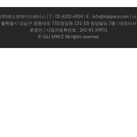
(주)에스앤제이스페이스 | T : 02-6202-6924 | E : info@snjspace.com | 서
울특별시 강남구 영동대로 732(청담동 131-10) 청담빌딩 3층 | 대표이사
윤종진 | 사업자등록번호 : 261-81-24931
© S&J SPACE All rights reserved.